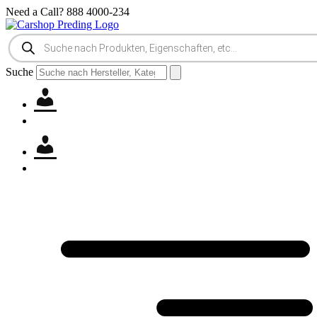
Zum
Need a Call?
888 4000-234
Inhalt
springen
Products
search
Suche