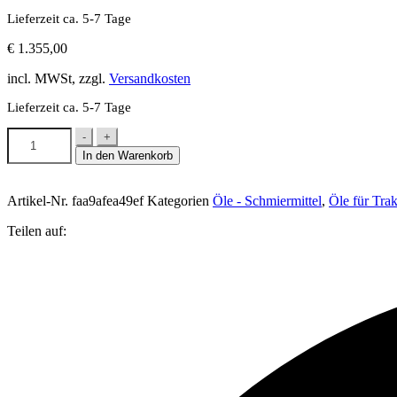
Lieferzeit ca. 5-7 Tage
€
1.355,00
incl. MWSt, zzgl.
Versandkosten
Lieferzeit ca. 5-7 Tage
Evva
-
+
Getriebe
In den Warenkorb
Hydraulik
Fluid
S
Artikel-Nr.
faa9afea49ef
Kategorien
Öle - Schmiermittel
,
Öle für Tra
900
210L
Teilen auf:
Menge