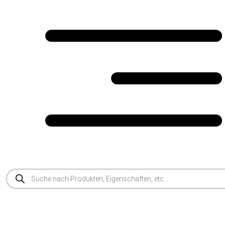
Products
search