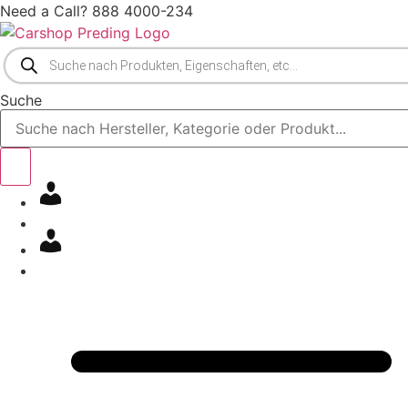
Zum
Need a Call?
888 4000-234
Inhalt
springen
Products
search
Suche