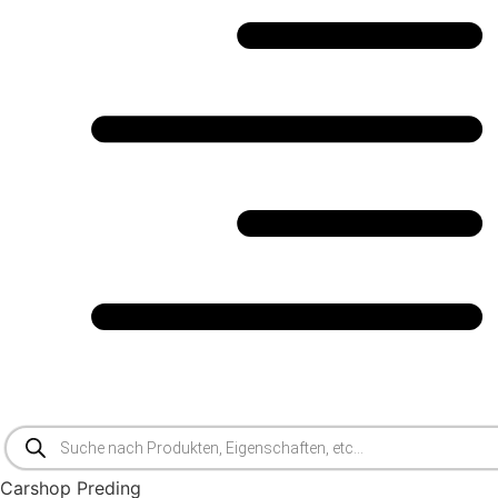
Products
search
Carshop Preding