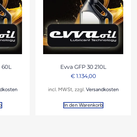
 60L
Evva GFP 30 210L
€
1.134,00
dkosten
incl. MWSt, zzgl.
Versandkosten
b
In den Warenkorb