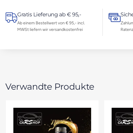
Gratis Lieferung ab € 95,-
Sich
Ab einem Bestellwert von € 95,- incl.
Zahlun
MWSt liefern wir versandkostenfrei
Ratenz
Verwandte Produkte