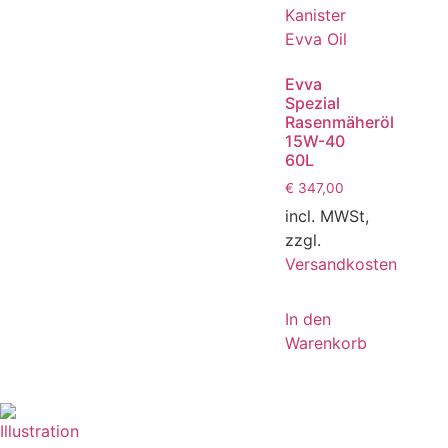
Evva
Spezial
Rasenmäheröl
15W-40
60L
€
347,00
incl. MWSt,
zzgl.
Versandkosten
In den
Warenkorb