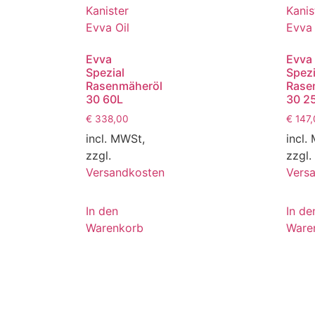
Evva
Evva
Spezial
Spezi
Rasenmäheröl
Rase
30 60L
30 2
€
338,00
€
147,
incl. MWSt,
incl.
zzgl.
zzgl.
Versandkosten
Vers
In den
In de
Warenkorb
Ware