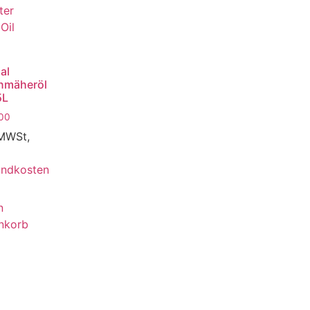
al
nmäheröl
5L
00
 MWSt,
andkosten
n
nkorb