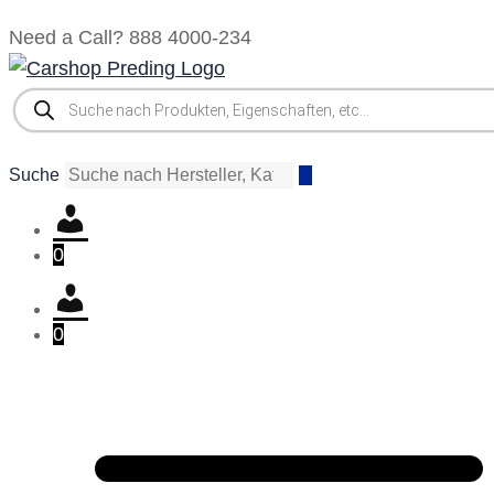
Zum
Need a Call?
888 4000-234
Inhalt
springen
Products
Search
Suche
0
0